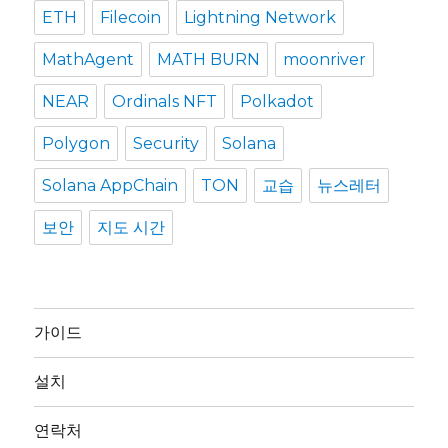
ETH
Filecoin
Lightning Network
MathAgent
MATH BURN
moonriver
NEAR
Ordinals NFT
Polkadot
Polygon
Security
Solana
Solana AppChain
TON
교습
뉴스레터
보안
지도 시간
가이드
설치
연락처