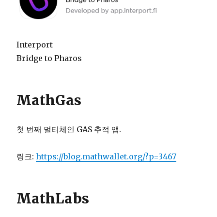
Interport
Bridge to Pharos
MathGas
첫 번째 멀티체인 GAS 추적 앱.
링크:
https://blog.mathwallet.org/?p=3467
MathLabs