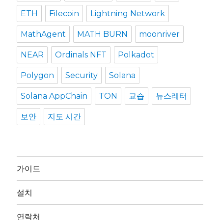
ETH
Filecoin
Lightning Network
MathAgent
MATH BURN
moonriver
NEAR
Ordinals NFT
Polkadot
Polygon
Security
Solana
Solana AppChain
TON
교습
뉴스레터
보안
지도 시간
가이드
설치
연락처