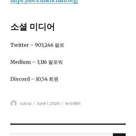
https://docs.mathchain.org/
소셜 미디어
Twitter – 903,246 팔로
Medium – 3,116 팔로워
Discord – 10,54 회원
Author
cuicui
Posted
June 1, 2026
Tags
뉴스레터
on
SE