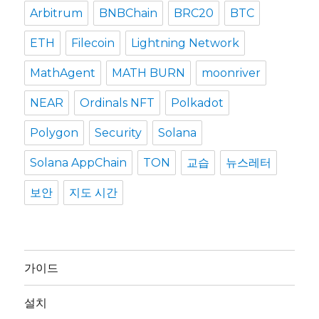
Arbitrum
BNBChain
BRC20
BTC
ETH
Filecoin
Lightning Network
MathAgent
MATH BURN
moonriver
NEAR
Ordinals NFT
Polkadot
Polygon
Security
Solana
Solana AppChain
TON
교습
뉴스레터
보안
지도 시간
가이드
설치