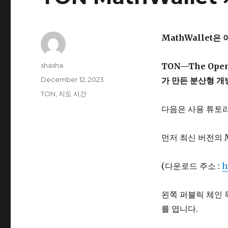
MathWallet은
Author
shasha
TON—The Ope
Posted
December 12, 2023
가 만든 분산형 개
on
Tags
TON
,
지도 시간
다음은 사용 튜토
먼저 최신 버전의 
(다운로드 주소 :
h
왼쪽 퍼블릭 체인 
를 엽니다.