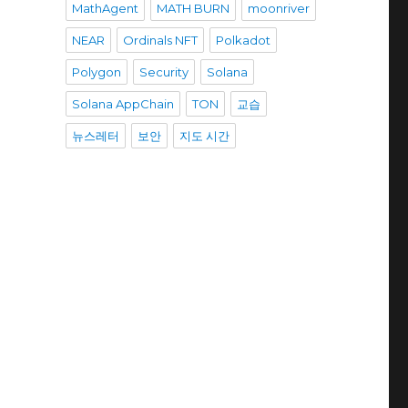
MathAgent
MATH BURN
moonriver
NEAR
Ordinals NFT
Polkadot
Polygon
Security
Solana
Solana AppChain
TON
교습
뉴스레터
보안
지도 시간