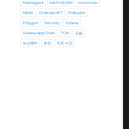
MathAgent
MATH BURN
moonriver
NEAR
Ordinals NFT
Polkadot
Polygon
Security
Solana
Solana AppChain
TON
교습
뉴스레터
보안
지도 시간